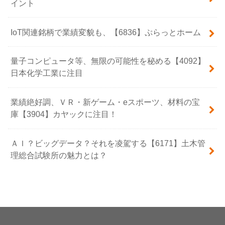
イント
IoT関連銘柄で業績変貌も、【6836】ぷらっとホーム
量子コンピュータ等、無限の可能性を秘める【4092】
日本化学工業に注目
業績絶好調、ＶＲ・新ゲーム・eスポーツ、材料の宝
庫【3904】カヤックに注目！
ＡＩ？ビッグデータ？それを凌駕する【6171】土木管
理総合試験所の魅力とは？