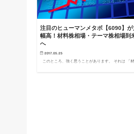
注目のヒューマンメタボ【6090】が
幅高！材料株相場・テーマ株相場到
へ
2017.05.25
このところ、強く思うことがあります。 それは 「
株相場が到来した」 ことです。 材料株相場、という
聞こえが悪いようにも思いますが、私的に定義をする
らば、 「投資家の目がより将来に向くことで、将来