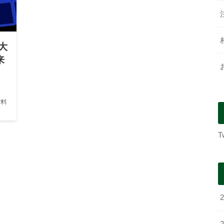
大
来
材料
のは
な
T
性…