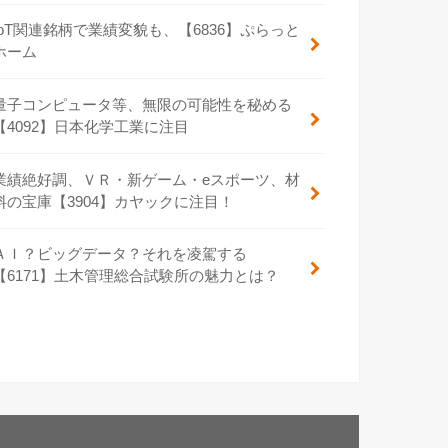
IoT関連銘柄で業績変貌も、【6836】ぷらっと
ホーム
量子コンピュータ等、無限の可能性を秘める
【4092】日本化学工業に注目
業績絶好調、ＶＲ・新ゲーム・eスポーツ、材
料の宝庫【3904】カヤックに注目！
ＡＩ？ビッグデータ？それを凌駕する
【6171】土木管理総合試験所の魅力とは？