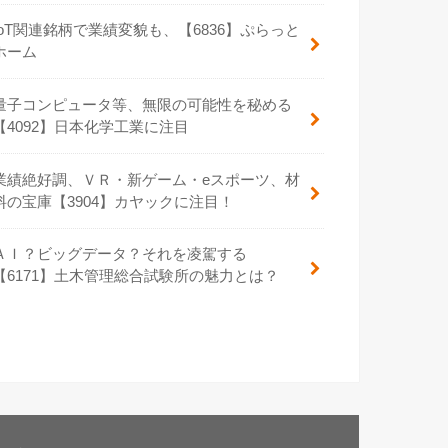
IoT関連銘柄で業績変貌も、【6836】ぷらっと
ホーム
量子コンピュータ等、無限の可能性を秘める
【4092】日本化学工業に注目
業績絶好調、ＶＲ・新ゲーム・eスポーツ、材
料の宝庫【3904】カヤックに注目！
ＡＩ？ビッグデータ？それを凌駕する
【6171】土木管理総合試験所の魅力とは？