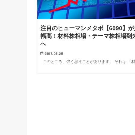
注目のヒューマンメタボ【6090】が
幅高！材料株相場・テーマ株相場到
へ
2017.05.25
このところ、強く思うことがあります。 それは 「
株相場が到来した」 ことです。 材料株相場、という
聞こえが悪いようにも思いますが、私的に定義をする
らば、 「投資家の目がより将来に向くことで、将来