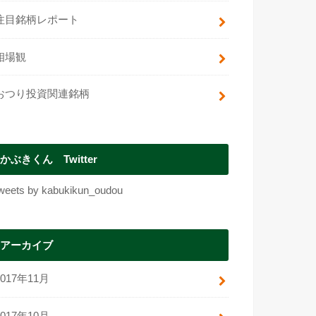
注目銘柄レポート
相場観
おつり投資関連銘柄
かぶきくん Twitter
weets by kabukikun_oudou
アーカイブ
2017年11月