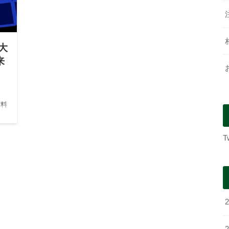
大
来
材料
のは
な
T
性…