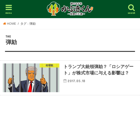
menu
search
HOME
タグ : 弾劾
TAG
弾劾
相場観
トランプ大統領弾劾？「ロシアゲー
ト」が株式市場に与える影響は？
2017.05.18